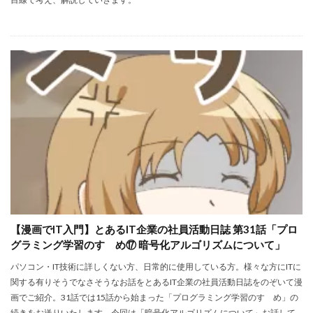
【漫画でIT入門】とあるIT企業の社員活動日誌 第31話「プロ
グラミング学習のすゝめ⑰ 暗号化アルゴリズムについて」
パソコン・IT技術に詳しくない方、日常的に使用している方。様々な方にITに
関する有りそうでなさそうなお話をとあるIT企業の社員活動日誌をのぞいて漫
画でご紹介。31話では15話から始まった「プログラミング学習のすゝめ」の
続きをお送りいたします。今回は「暗号化アルゴリズムについて」お話して