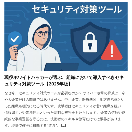
現役ホワイトハッカーが選ぶ、組織において導入すべきセキ
ュリティ対策ツール【2025年版】
なぜ今、セキュリティ対策ツールが必要なのか？ サイバー攻撃の脅威は、今
や大企業だけの問題ではありません。中小企業、医療機関、地方自治体とい
った組織も標的になる時代です。攻撃者はセキュリティが甘い組織を狙い、
情報漏えいや業務停止といった深刻な被害をもたらします。 企業の信頼や継
続的な事業運営を守るには、技術者のスキルや教育だけでは限界がありま
す。現場で確実に機能する”道具”、 […]