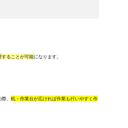
理することが可能
になります。
の際、
机・作業台が広ければ作業も行いやすく作