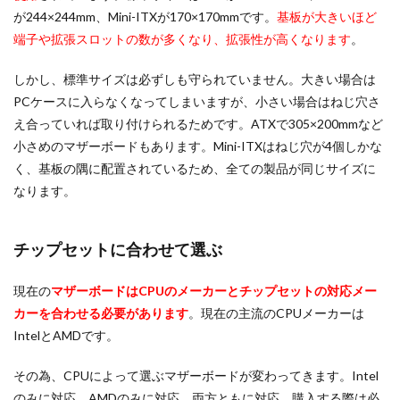
が244×244mm、Mini-ITXが170×170mmです。
基板が大きいほど
端子や拡張スロットの数が多くなり、拡張性が高くなります
。
しかし、標準サイズは必ずしも守られていません。大きい場合は
PCケースに入らなくなってしまいますが、小さい場合はねじ穴さ
え合っていれば取り付けられるためです。ATXで305×200mmなど
小さめのマザーボードもあります。Mini-ITXはねじ穴が4個しかな
く、基板の隅に配置されているため、全ての製品が同じサイズに
なります。
チップセットに合わせて選ぶ
現在の
マザーボードはCPUのメーカーとチップセットの対応メー
カーを合わせる必要があります
。現在の主流のCPUメーカーは
IntelとAMDです。
その為、CPUによって選ぶマザーボードが変わってきます。Intel
のみに対応。AMDのみに対応。両方ともに対応。購入する際は必