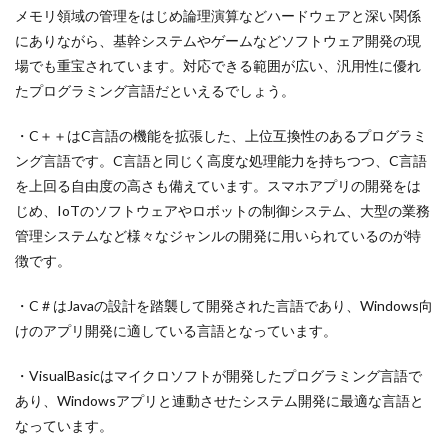
メモリ領域の管理をはじめ論理演算などハードウェアと深い関係
にありながら、基幹システムやゲームなどソフトウェア開発の現
場でも重宝されています。対応できる範囲が広い、汎用性に優れ
たプログラミング言語だといえるでしょう。
・C＋＋はC言語の機能を拡張した、上位互換性のあるプログラミ
ング言語です。C言語と同じく高度な処理能力を持ちつつ、C言語
を上回る自由度の高さも備えています。スマホアプリの開発をは
じめ、IoTのソフトウェアやロボットの制御システム、大型の業務
管理システムなど様々なジャンルの開発に用いられているのが特
徴です。
・C＃はJavaの設計を踏襲して開発された言語であり、Windows向
けのアプリ開発に適している言語となっています。
・VisualBasicはマイクロソフトが開発したプログラミング言語で
あり、Windowsアプリと連動させたシステム開発に最適な言語と
なっています。