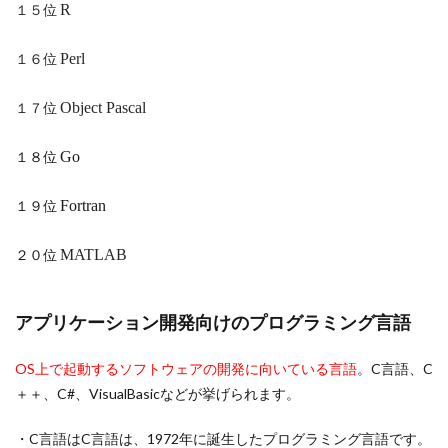
１５位
R
１６位
Perl
１７位
Object Pascal
１８位
Go
１９位
Fortran
２０位
MATLAB
アプリケーション開発向けのプログラミング言語
OS上で起動するソフトウェアの開発に向いている言語
。C言語、C
＋＋、C#、VisualBasicなどが挙げられます。
・C言語はC言語は、1972年に誕生したプログラミング言語です。