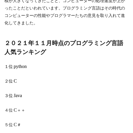
模が大きくなってきたことと、コンピューターの処理速度が上が
ったことだといわれています。プログラミング言語はその時代の
コンピューターの性能やプログラマーたちの意見を取り入れて進
化してきました。
２０２１年１１月時点のプログラミング言語
人気ランキング
１位
python
２位
C
３位
Java
４位
C
＋＋
５位
C
＃