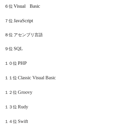
６位
Visual
Basic
７位
JavaScript
８位 アセンブリ言語
９位
SQL
１０位
PHP
１１位
Classic Visual Basic
１２位
Groovy
１３位
Rudy
１４位
Swift