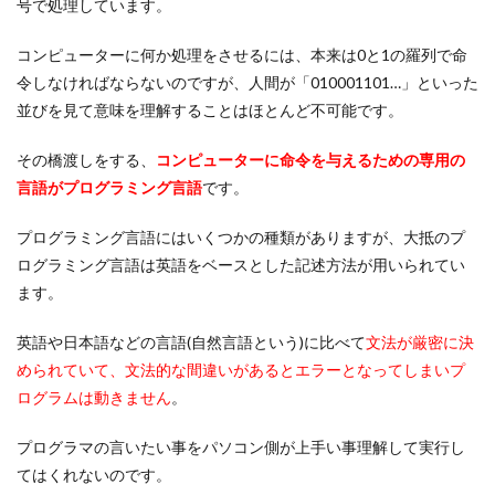
号で処理しています。
コンピューターに何か処理をさせるには、本来は0と1の羅列で命
令しなければならないのですが、人間が「010001101…」といった
並びを見て意味を理解することはほとんど不可能です。
その橋渡しをする、
コンピューターに命令を与えるための専用の
言語がプログラミング言語
です。
プログラミング言語にはいくつかの種類がありますが、大抵のプ
ログラミング言語は英語をベースとした記述方法が用いられてい
ます。
英語や日本語などの言語(自然言語という)に比べて
文法が厳密に決
められていて、文法的な間違いがあるとエラーとなってしまいプ
ログラムは動きません
。
プログラマの言いたい事をパソコン側が上手い事理解して実行し
てはくれないのです。