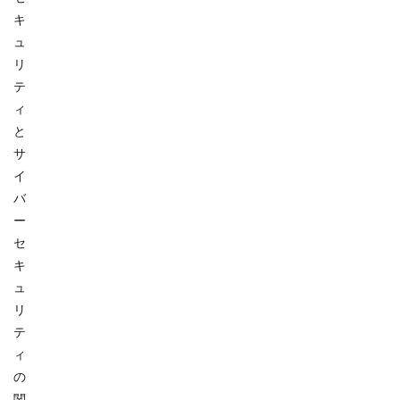
キ
ュ
リ
テ
ィ
と
サ
イ
バ
ー
セ
キ
ュ
リ
テ
ィ
の
関