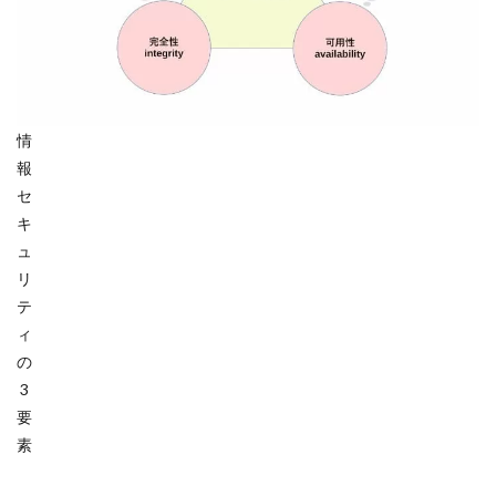
情
報
セ
キ
ュ
リ
テ
ィ
の
3
要
素