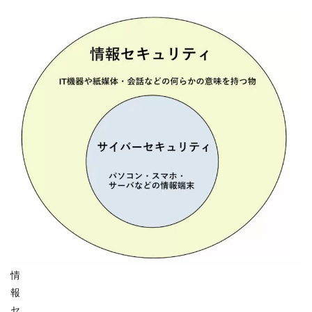
情
報
セ